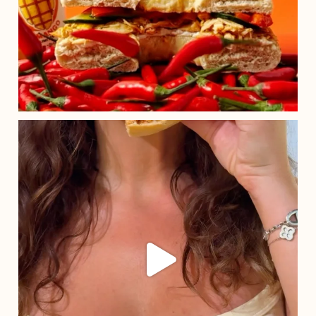
POV tu relèves le défi du menu KiPik et.... ça PIK
...
19
0