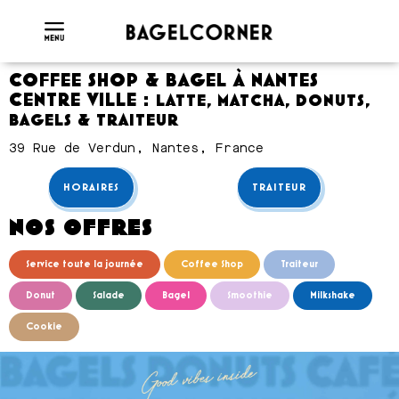
COFFEE SHOP & BAGEL À NANTES
CENTRE VILLE :
LATTE, MATCHA, DONUTS,
BAGELS & TRAITEUR
39 Rue de Verdun, Nantes, France
HORAIRES
TRAITEUR
NOS OFFRES
Service toute la journée
Coffee Shop
Traiteur
Donut
Salade
Bagel
Smoothie
Milkshake
Cookie