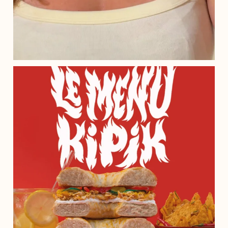
𝗣𝗿𝗲̂𝘁 𝗮̀ 𝗳𝗮𝗶𝗿𝗲 𝗺𝗼𝗻𝘁𝗲𝗿 𝗹𝗮
...
115
149