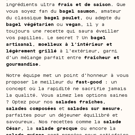
ingrédients ultra
frais et de saison
. Que
vous soyez fan du
bagel saumon
, amateur
du classique
bagel poulet
, ou adepte du
bagel végétarien
ou
vegan
, il y a
toujours une recette qui saura éveiller
vos papilles. Le secret ? Un
bagel
artisanal
,
moelleux à l’intérieur et
légèrement grillé
à l’extérieur, garni
d’un mélange parfait entre
fraîcheur et
gourmandise
.
Notre équipe met un point d’honneur à vous
proposer le meilleur du
fast-good
: un
concept où la rapidité ne sacrifie jamais
la qualité. Vous aimez les options saines
? Optez pour nos
salades fraîches
,
salades composées
et
salades sur mesure
,
parfaites pour un déjeuner équilibré et
savoureux. Nos recettes comme la
salade
César
, la
salade grecque
ou encore la
salade quinoa
sont pensées pour satisfaire