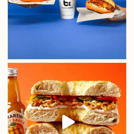
Au début, tu vois cream cheese, concombre,
...
25
5