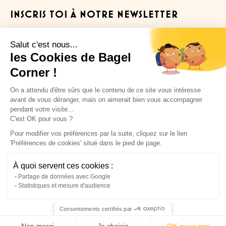
INSCRIS TOI À NOTRE NEWSLETTER
pour recevoir des offres exclusives
Salut c'est nous...
!
les Cookies de Bagel
Corner !
On a attendu d'être sûrs que le contenu de ce site vous intéresse
avant de vous déranger, mais on aimerait bien vous accompagner
pendant votre visite...
C'est OK pour vous ?
Pour modifier vos préférences par la suite, cliquez sur le lien
Cliquez-ici pour modifier vos préférences en matière
'Préférences de cookies' situé dans le pied de page.
de cookies
À quoi servent ces cookies :
Partage de données avec Google
Statistiques et mesure d'audience
Consentements certifiés par